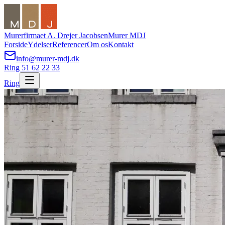
Murerfirmaet A. Drejer Jacobsen
Murer MDJ
Forside
Ydelser
Referencer
Om os
Kontakt
info@murer-mdj.dk
Ring 51 62 22 33
Ring