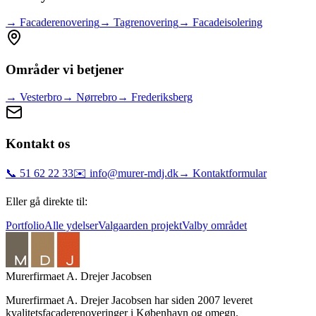
→
Facaderenovering
→
Tagrenovering
→
Facadeisolering
Områder vi betjener
→
Vesterbro
→
Nørrebro
→
Frederiksberg
Kontakt os
📞 51 62 22 33
✉️ info@murer-mdj.dk
→ Kontaktformular
Eller gå direkte til:
Portfolio
Alle ydelser
Valgaarden projekt
Valby området
Murerfirmaet A. Drejer Jacobsen
Murerfirmaet A. Drejer Jacobsen har siden 2007 leveret
kvalitetsfacaderenoveringer i København og omegn.