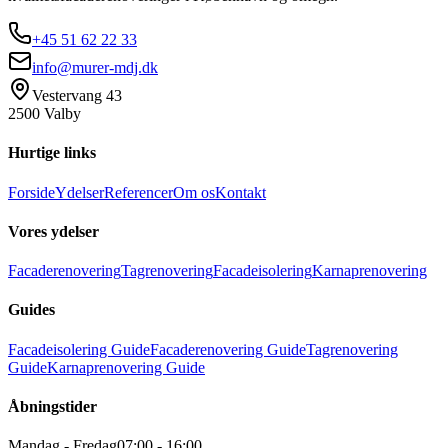
+45 51 62 22 33
info@murer-mdj.dk
Vestervang 43
2500 Valby
Hurtige links
Forside
Ydelser
Referencer
Om os
Kontakt
Vores ydelser
Facaderenovering
Tagrenovering
Facadeisolering
Karnaprenovering
Guides
Facadeisolering Guide
Facaderenovering Guide
Tagrenovering
Guide
Karnaprenovering Guide
Åbningstider
Mandag - Fredag
07:00 - 16:00