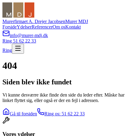
Murerfirmaet A. Drejer Jacobsen
Murer MDJ
Forside
Ydelser
Referencer
Om os
Kontakt
info@murer-mdj.dk
Ring 51 62 22 33
Ring
404
Siden blev ikke fundet
Vi kunne desværre ikke finde den side du leder efter. Måske har
linket flyttet sig, eller også er der en fejl i adressen.
Gå til forsiden
Ring os: 51 62 22 33
Vores ydelser